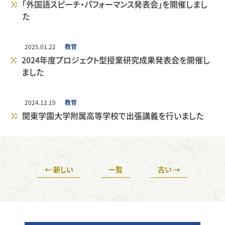
学生サポート（福利厚生）トップ
外国人留学生
「外国語スピーチ・パフォーマンス発表会」を開催しまし
企業の方へ
た
暮らし・相談・アルバイト
在籍者出身校一覧
地域の方へ
2025.01.22
教育
2024年度プロジェクト型授業研究成果発表会を開催し
プライバシーポリシー
ました
保護者懇談会
健康・食生活
2024.12.19
教育
関東学園大学附属高等学校で出張講義を行いました
各種保険・学内美化
← 新しい
一覧
古い →