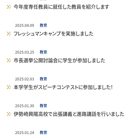
今年度専任教員に就任した教員を紹介します
学生生活
経営学科
経済学科の紹介
国際交流・留学
キャリア教育
公表情報
2025.04.09
教育
フレッシュマンキャンプを実施しました
インタビュー
地域経済デザインコース
就職⽀援プログラム
キャンパス・施設
教員紹介
経営学科の紹介
学生生活
2025.03.25
教育
市長選挙公開討論会に学生が参加しました
地方創生研究所
エクステンション（課外講座）
年間行事（学内イベント）
経済学部経済学科
経営・会計コース
キャンパス・施設
卒業生の声
公共政策コース
交通案内
・資格取得支援
2025.02.03
教育
本学学生がスピーチコンテストに参加しました！
国際ビジネスコース
クラブ活動・学友会
経済学部経営学科
松平記念図書館
地方創生研究所
在学生の声
編入学・転入学制度
卒業生からのメッセージ
2025.01.30
教育
在学生の方へ
スポーツマネジメントコース
学生サポート（福利厚生）
一般教育担当教員
教員の声
伊勢崎興陽高校で出張講義と進路講話を行いました
卒業生の方へ
2025.01.24
教育