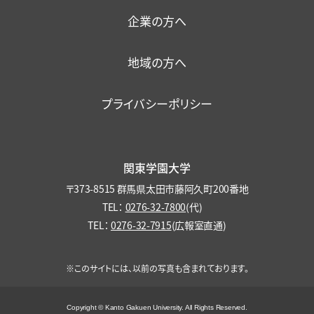
大学機関別認証評価結果
保護者懇談会
健康・食生活
企業の方へ
ファカルティ・ディベロップメント
各種保険・学内美化
地域の方へ
プライバシーポリシー
関東学園大学
〒373-8515 群馬県太田市藤阿久町200番地
TEL：
0276-32-7800
(代)
TEL：
0276-32-7915
(広報室直通)
※このサイトには、以前の写真も含まれております。
Copyright © Kanto Gakuen University. All Rights Reserved.