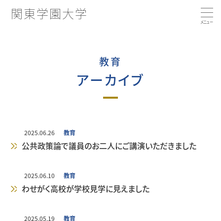
関東学園大学
大学の特徴
教育
アーカイブ
大学概要
コンピテンシー育成プログラムとは
学部・学科・コース
コンピテンシー向上につながる活動
学長あいさつ／建学の精神
2025.06.26
教育
公共政策論で議員のお二人にご講演いただきました
就職・キャリア支援
学部・学科・コース
沿革
2025.06.10
教育
わせがく高校が学校見学に見えました
国際交流・留学
経済学科
3つのポリシー
就職実績
2025.05.19
教育