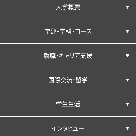
大学概要
コンピテンシー育成プログラムとは
学部・学科・コース
コンピテンシー向上につながる活動
学長あいさつ／建学の精神
就職・キャリア支援
学部・学科・コース
沿革
国際交流・留学
3つのポリシー
キャリア教育
経済学科
学生生活
経済学科の紹介
国際交流・留学
公表情報
経営学科
就職実績
インタビュー
地域経済デザインコース
就職⽀援プログラム
キャンパス・施設
経営学科の紹介
公表情報
教員紹介
学生生活