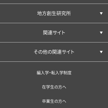
地方創生研究所
学部学科並びに人材養成の目的
エクステンション（課外講座）
年間行事（学内イベント）
経済学部経済学科
経営・会計コース
キャンパス・施設
公共政策コース
卒業生の声
アクセス
・資格取得支援
関連サイト
国際ビジネスコース
クラブ活動・学友会
経済学部経営学科
松平記念図書館
地方創生研究所
在籍担当教員
在学生の声
卒業生からのメッセージ
その他の関連サイト
関東学園大学附属高等学校
スポーツマネジメントコース
学生サポート（福利厚生）
一般教育担当教員
研究成果
教員の声
学生サポート（福利厚生）
YouTube公式チャンネル
学校法人関東学園
外国人留学生
教育の特色
編入学・転入学制度
在学生の方へ
暮らし・相談・アルバイト
在籍者出身校一覧
情報環境
職員採用
卒業生の方へ