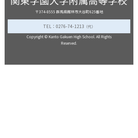
〒374-8555 群馬県館林市大谷町625番地
TEL：0276-74-1213
（代）
Copyright ©
Kanto Gakuen High School.
All Rights
Reserved.