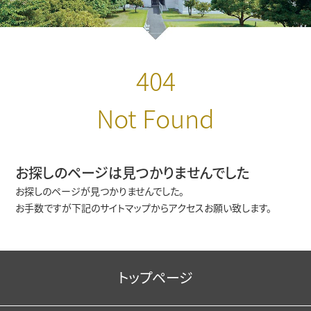
学生生活
経済学科の紹介
国際交流・留学
キャリア教育
公表情報
経営学科
404
インタビュー
地域経済デザインコース
就職⽀援プログラム
キャンパス・施設
経営学科の紹介
教員紹介
学生生活
Not Found
地方創生研究所
エクステンション（課外講座）
年間行事（学内イベント）
経済学部経済学科
経営・会計コース
キャンパス・施設
公共政策コース
卒業生の声
交通案内
・資格取得支援
お探しのページは見つかりませんでした
お探しのページが見つかりませんでした。
国際ビジネスコース
クラブ活動・学友会
経済学部経営学科
松平記念図書館
地方創生研究所
在学生の声
編入学・転入学制度
お手数ですが下記のサイトマップからアクセスお願い致します。
卒業生からのメッセージ
在学生の方へ
スポーツマネジメントコース
学生サポート（福利厚生）
一般教育担当教員
教員の声
トップページ
卒業生の方へ