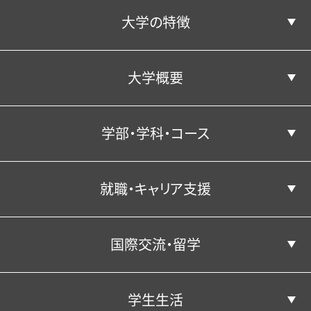
学生サポート（福利厚生）トップ
外国人留学生
企業の方へ
大学の特徴
暮らし・相談・アルバイト
在籍者出身校一覧
地域の方へ
大学概要
コンピテンシー育成プログラムとは
プライバシーポリシー
保護者懇談会
健康・食生活
学部・学科・コース
コンピテンシー向上につながる活動
学長あいさつ／建学の精神
各種保険・学内美化
就職・キャリア支援
学部・学科・コース
沿革
国際交流・留学
3つのポリシー
キャリア教育
経済学科
学生生活
経済学科の紹介
国際交流・留学
公表情報
経営学科
就職実績