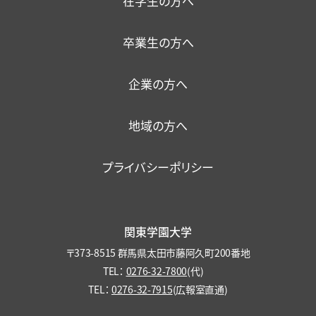
在学生の方へ
暮らし・相談・アルバイト
在籍者出身校一覧
情報環境
卒業生の方へ
大学機関別認証評価結果
保護者懇談会
健康・食生活
企業の方へ
ファカルティ・ディベロップメント
各種保険・学内美化
地域の方へ
プライバシーポリシー
関東学園大学
〒373-8515 群馬県太田市藤阿久町200番地
TEL：
0276-32-7800
(代)
TEL：
0276-32-7915
(広報室直通)