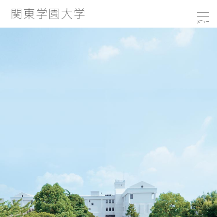
関東学園大学
大学の特徴
大学概要
コンピテンシー育成プログラムとは
学部・学科・コース
コンピテンシー向上につながる活動
学長あいさつ／建学の精神
就職・キャリア支援
学部・学科・コース
沿革
国際交流・留学
3つのポリシー
経済学科
就職実績