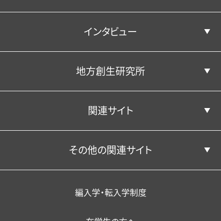
インタビュー
地域経済デザインコース
就職⽀援プログラム
キャンパス・施設
経営学科の紹介
公表情報
教員紹介
学生生活
地方創生研究所
学部学科並びに人材養成の目的
エクステンション（課外講座）
年間行事（学内イベント）
経済学部経済学科
経営・会計コース
キャンパス・施設
公共政策コース
卒業生の声
アクセス
・資格取得支援
関連サイト
国際ビジネスコース
クラブ活動・学友会
経済学部経営学科
松平記念図書館
地方創生研究所
在籍担当教員
在学生の声
卒業生からのメッセージ
その他の関連サイト
関東学園大学附属高等学校
スポーツマネジメントコース
学生サポート（福利厚生）
一般教育担当教員
研究成果
教員の声
学生サポート（福利厚生）
YouTube公式チャンネル
学校法人関東学園
外国人留学生
教育の特色
編入学・転入学制度