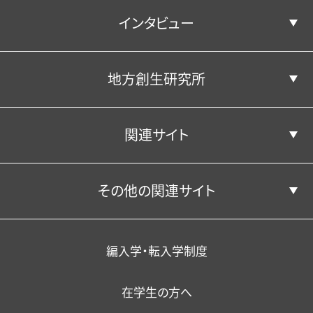
インタビュー
地域経済デザインコース
就職⽀援プログラム
キャンパス・施設
経営学科の紹介
公表情報
教員紹介
学生生活
地方創生研究所
学部学科並びに人材養成の目的
エクステンション（課外講座）
年間行事（学内イベント）
経済学部経済学科
経営・会計コース
キャンパス・施設
公共政策コース
卒業生の声
アクセス
・資格取得支援
関連サイト
国際ビジネスコース
クラブ活動・学友会
経済学部経営学科
松平記念図書館
地方創生研究所
在籍担当教員
在学生の声
卒業生からのメッセージ
その他の関連サイト
関東学園大学附属高等学校
スポーツマネジメントコース
学生サポート（福利厚生）
一般教育担当教員
研究成果
教員の声
学生サポート（福利厚生）
YouTube公式チャンネル
学校法人関東学園
外国人留学生
教育の特色
編入学・転入学制度
在学生の方へ
暮らし・相談・アルバイト
在籍者出身校一覧
情報環境