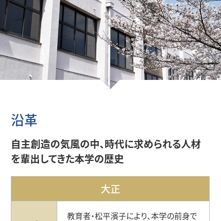
学生サポート（福利厚生）トップ
外国人留学生
企業の方へ
暮らし・相談・アルバイト
在籍者出身校一覧
地域の方へ
プライバシーポリシー
保護者懇談会
健康・食生活
沿革
各種保険・学内美化
⾃主創造の気⾵の中、
時代に求められる⼈材
を輩出してきた
本学の歴史
大正
教育者・松平濱⼦により、本学の前⾝で