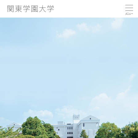
関東学園大学
大学の特徴
大学概要
コンピテンシー育成プログラムとは
学部・学科・コース
コンピテンシー向上につながる活動
学長あいさつ／建学の精神
就職・キャリア支援
学部・学科・コース
沿革
国際交流・留学
3つのポリシー
経済学科
就職実績