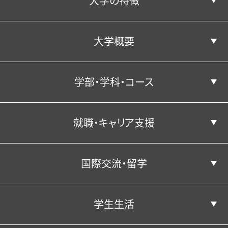
大学の特徴
大学概要
コンピテンシー育成プログラムとは
学部・学科・コース
コンピテンシー向上につながる活動
学長あいさつ／建学の精神
就職・キャリア支援
学部・学科・コース
沿革
国際交流・留学
3つのポリシー
キャリア教育
経済学科
学生生活
経済学科の紹介
国際交流・留学
公表情報
経営学科
就職実績