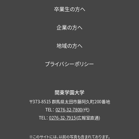
卒業生の方へ
大学機関別認証評価結果
保護者懇談会
健康・食生活
企業の方へ
ファカルティ・ディベロップメント
各種保険・学内美化
地域の方へ
プライバシーポリシー
関東学園大学
〒373-8515 群馬県太田市藤阿久町200番地
TEL：
0276-32-7800
(代)
TEL：
0276-32-7915
(広報室直通)
※このサイトには、以前の写真も含まれております。