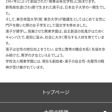
1967年)によって創設された「関東⾼等⼥学校」に始まります。
群⾺県佐波(さわ)郡で⽣まれた濱⼦は、⽇本⼥⼦⼤学の⼀期⽣でし
た。
そして、東京帝国⼤学(現：東京⼤学)が聴講⽣としてはじめて⼥性に
⾨⼾を開いた際の⼥⼦学⽣として国⽂学を修めました。
濱⼦が建学し、発展させた関東学園は、⾃主創造の気⾵がはためく
キャンパスで、英知に富み、社会に⼤きく寄与する⼈材を育てていま
す。
濱⼦は⼥性の地位向上をうたい、⼥性に教育の機会を拓く先端を歩
み続けた、篤学の才⼥といえるでしょう。
学校法⼈関東学園には、現在も創始者・濱⼦の⾃主性・先駆性の精
神が受け継がれています。
トップページ