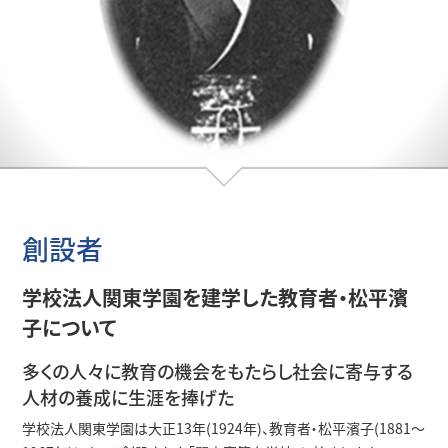
創設者
学校法⼈関東学園を建学した
教育者・松平濱
⼦について
多くの⼈々に教育の機会をもたらし
社会に寄与する
⼈材の養成に⽣涯を捧げた
学校法⼈関東学園は⼤正13年(1924年)、教育者・松平濱⼦(1881〜