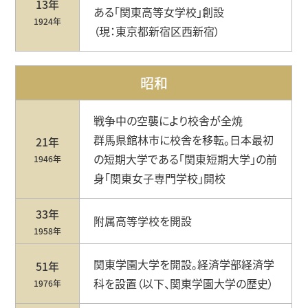
13年
ある「関東⾼等⼥学校」創設
1924年
（現：東京都新宿区⻄新宿）
昭和
戦争中の空襲により校舎が全焼
群⾺県館林市に校舎を移転。⽇本最初
21年
の短期⼤学である「関東短期⼤学」の前
1946年
⾝「関東⼥⼦専⾨学校」開校
33年
附属⾼等学校を開設
1958年
関東学園大学を開設。経済学部経済学
51年
科を設置（以下、関東学園⼤学の歴史）
1976年