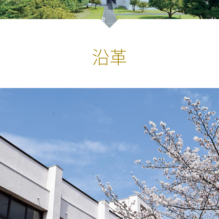
学生生活
経済学科の紹介
国際交流・留学
キャリア教育
公表情報
経営学科
沿革
インタビュー
地域経済デザインコース
就職⽀援プログラム
キャンパス・施設
経営学科の紹介
教員紹介
学生生活
地方創生研究所
エクステンション（課外講座）
年間行事（学内イベント）
経済学部経済学科
経営・会計コース
キャンパス・施設
公共政策コース
卒業生の声
交通案内
・資格取得支援
国際ビジネスコース
クラブ活動・学友会
経済学部経営学科
松平記念図書館
地方創生研究所
在学生の声
編入学・転入学制度
卒業生からのメッセージ
在学生の方へ
スポーツマネジメントコース
学生サポート（福利厚生）
一般教育担当教員
教員の声
卒業生の方へ