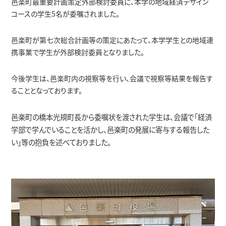
邑楽町最重要計画策定外部検討委員に、本学の地域経済デザイン
コースの学生5名が委嘱されました。
学生生活
経営学科
経済学科の紹介
国際交流・留学
キャリア教育
公表情報
邑楽町が第七次総合計画等の策定にあたって、本学学生との地域連
携事業で学生が外部検討委員となりました。
インタビュー
地域経済デザインコース
就職⽀援プログラム
キャンパス・施設
教員紹介
経営学科の紹介
学生生活
今後学生は、邑楽町内の視察等を行い、会議で視察等結果を報告す
ることとなっております。
地方創生研究所
エクステンション（課外講座）
年間行事（学内イベント）
経済学部経済学科
経営・会計コース
キャンパス・施設
卒業生の声
公共政策コース
交通案内
・資格取得支援
邑楽町の橋本光規町長から委嘱状を渡された
学生は、会議で「経済
学部で学んでいることを活かし、邑楽町の発展に寄与する報告した
い」等の抱負を述べておりました。
国際ビジネスコース
クラブ活動・学友会
経済学部経営学科
松平記念図書館
地方創生研究所
在学生の声
編入学・転入学制度
卒業生からのメッセージ
在学生の方へ
スポーツマネジメントコース
学生サポート（福利厚生）
一般教育担当教員
教員の声
卒業生の方へ