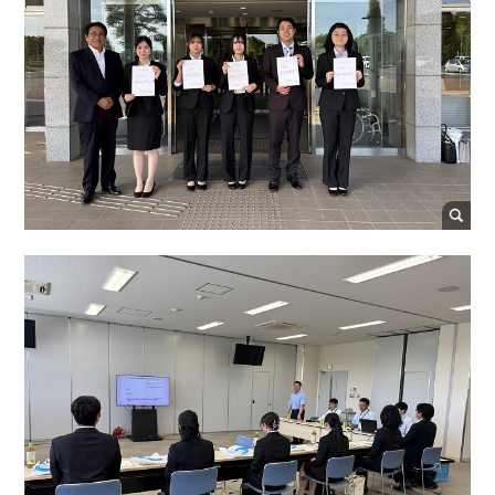
学生サポート（福利厚生）トップ
外国人留学生
企業の方へ
暮らし・相談・アルバイト
在籍者出身校一覧
地域の方へ
プライバシーポリシー
保護者懇談会
健康・食生活
各種保険・学内美化