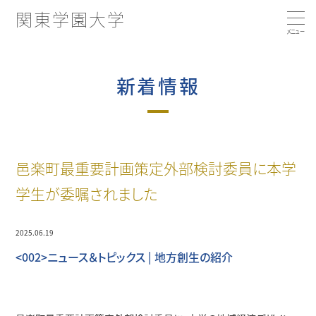
関東学園大学
大学の特徴
新着情報
大学概要
コンピテンシー育成プログラムとは
邑楽町最重要計画策定外部検討委員に本学
学部・学科・コース
コンピテンシー向上につながる活動
学長あいさつ／建学の精神
学生が委嘱されました
就職・キャリア支援
2025.06.19
学部・学科・コース
沿革
<002>ニュース＆トピックス | 地方創生の紹介
国際交流・留学
経済学科
3つのポリシー
就職実績