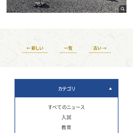
← 新しい
一覧
古い →
カテゴリ
すべてのニュース
入試
教育