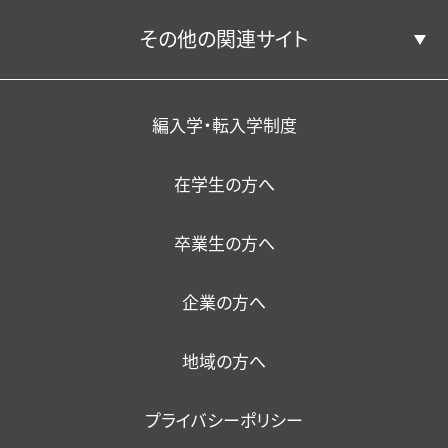
その他の関連サイト
関東学園大学附属高等学校
スポーツマネジメントコース
学生サポート（福利厚生）
一般教育担当教員
研究成果
教員の声
学生サポート（福利厚生）
YouTube公式チャンネル
学校法人関東学園
外国人留学生
教育の特色
編入学・転入学制度
在学生の方へ
暮らし・相談・アルバイト
在籍者出身校一覧
情報環境
職員採用
卒業生の方へ
大学機関別認証評価結果
保護者懇談会
健康・食生活
企業の方へ
ファカルティ・ディベロップメント
各種保険・学内美化
地域の方へ
プライバシーポリシー