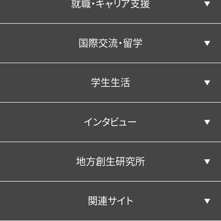
就職・キャリア支援
学部・学科・コース
沿革
国際交流・留学
3つのポリシー
キャリア教育
経済学科
学生生活
経済学科の紹介
国際交流・留学
公表情報
経営学科
就職実績
インタビュー
地域経済デザインコース
就職⽀援プログラム
キャンパス・施設
経営学科の紹介
公表情報
教員紹介
学生生活
地方創生研究所
学部学科並びに人材養成の目的
エクステンション（課外講座）
年間行事（学内イベント）
経済学部経済学科
経営・会計コース
キャンパス・施設
公共政策コース
卒業生の声
アクセス
・資格取得支援
関連サイト
国際ビジネスコース
クラブ活動・学友会
経済学部経営学科
松平記念図書館
地方創生研究所
在籍担当教員
在学生の声
卒業生からのメッセージ