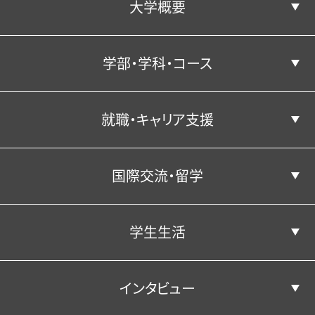
大学概要
コンピテンシー育成プログラムとは
学部・学科・コース
コンピテンシー向上につながる活動
学長あいさつ／建学の精神
就職・キャリア支援
学部・学科・コース
沿革
国際交流・留学
3つのポリシー
キャリア教育
経済学科
学生生活
経済学科の紹介
国際交流・留学
公表情報
経営学科
就職実績
インタビュー
地域経済デザインコース
就職⽀援プログラム
キャンパス・施設
経営学科の紹介
公表情報
教員紹介
学生生活