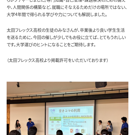
学生サポート（福利厚生）トップ
外国人留学生
企業の方へ
や、人間関係の構築など、就職にそなえるためだけの場所ではない、
大学
4
年間で得られる学びや力についても解説しました。
暮らし・相談・アルバイト
在籍者出身校一覧
地域の方へ
太田フレックス高校の生徒のみなさんが、卒業後より良い学生生活
を送るために、今回の催しが少しでもお役に立てば、とてもうれしい
プライバシーポリシー
です。大学選びのヒントになることをご期待します。
保護者懇談会
健康・食生活
（太田フレックス高校より掲載許可をいただいております）
各種保険・学内美化