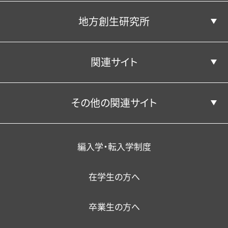
地方創生研究所
学部学科並びに人材養成の目的
エクステンション（課外講座）
年間行事（学内イベント）
経済学部経済学科
経営・会計コース
キャンパス・施設
公共政策コース
卒業生の声
アクセス
・資格取得支援
関連サイト
国際ビジネスコース
クラブ活動・学友会
経済学部経営学科
松平記念図書館
地方創生研究所
在籍担当教員
在学生の声
卒業生からのメッセージ
その他の関連サイト
関東学園大学附属高等学校
スポーツマネジメントコース
学生サポート（福利厚生）
一般教育担当教員
研究成果
教員の声
学生サポート（福利厚生）
YouTube公式チャンネル
学校法人関東学園
外国人留学生
教育の特色
編入学・転入学制度
在学生の方へ
暮らし・相談・アルバイト
在籍者出身校一覧
情報環境
職員採用
卒業生の方へ
大学機関別認証評価結果
保護者懇談会
健康・食生活