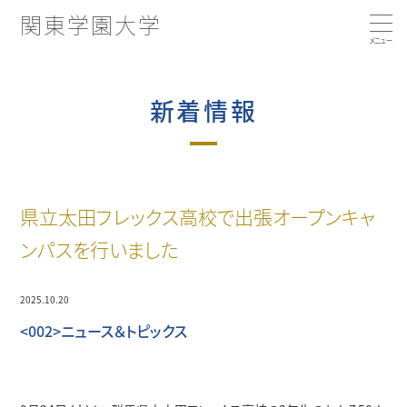
関東学園大学
大学の特徴
新着情報
大学概要
コンピテンシー育成プログラムとは
県立太田フレックス高校で出張オープンキャ
学部・学科・コース
コンピテンシー向上につながる活動
学長あいさつ／建学の精神
ンパスを行いました
就職・キャリア支援
2025.10.20
学部・学科・コース
沿革
<002>ニュース＆トピックス
国際交流・留学
経済学科
3つのポリシー
就職実績