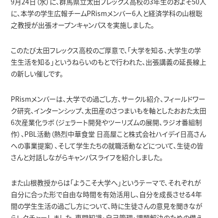
9月
24
日（水）に、群馬県立太田フレックス高校の
3
年生のおよそ
50
人
に、本学の学生広報チーム
PRism
メンバー
6
人と経済学科の山根聡
学生生活
経営学科
経済学科の紹介
国際交流・留学
キャリア教育
公表情報
之教授が出張オープンキャンパスを実施しました。
このたび太田フレックス高校のご厚意で、「大学を知る、大学生の学
インタビュー
地域経済デザインコース
就職⽀援プログラム
キャンパス・施設
教員紹介
経営学科の紹介
学生生活
生生活を知る」というねらいのもとで行われた、出張講義の延長線上
の新しい催しです。
PRismメンバーは、大学での過ごし方、サークル紹介、フィールドワー
地方創生研究所
エクステンション（課外講座）
年間行事（学内イベント）
経済学部経済学科
経営・会計コース
キャンパス・施設
卒業生の声
公共政策コース
交通案内
・資格取得支援
ク研究、インターンシップ、太田産のさつまいもを軸としたおおた太田
6
次産業化ラボ（ジェラート開発やツーリズムの展開、ラジオ番組制
作）、
PBL
活動（熱烈中華食堂 日高屋こと株式会社ハイデイ日高さん
国際ビジネスコース
クラブ活動・学友会
経済学部経営学科
松平記念図書館
地方創生研究所
在学生の声
編入学・転入学制度
への事業提案）、そして学生たちの就職活動などについて、生徒の皆
卒業生からのメッセージ
さんと対話しながらキャンパスライフを紹介しました。
在学生の方へ
スポーツマネジメントコース
学生サポート（福利厚生）
一般教育担当教員
教員の声
また山根教授からは「ようこそ大学へ」というテーマで、それぞれが
自分に合った形で自由な時間を有効活用し、自分を成長させる
4
年
卒業生の方へ
間の学生生活の過ごし方について、時に生徒さんの意見を聞きなが
らレクチャーしました。専門知識・自己管理・課題解決のための備え