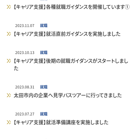
【キャリア支援】各種就職ガイダンスを開催しています①
学生生活
経営学科
経済学科の紹介
国際交流・留学
キャリア教育
公表情報
2023.11.07
就職
【キャリア支援】就活直前ガイダンスを実施しました
インタビュー
地域経済デザインコース
就職⽀援プログラム
キャンパス・施設
教員紹介
経営学科の紹介
学生生活
2023.10.13
就職
【キャリア支援】後期の就職ガイダンスがスタートしまし
地方創生研究所
エクステンション（課外講座）
年間行事（学内イベント）
経済学部経済学科
経営・会計コース
キャンパス・施設
卒業生の声
公共政策コース
交通案内
た
・資格取得支援
2023.08.31
就職
国際ビジネスコース
クラブ活動・学友会
経済学部経営学科
松平記念図書館
地方創生研究所
在学生の声
編入学・転入学制度
太田市内の企業へ見学バスツアーに行ってきました
卒業生からのメッセージ
在学生の方へ
スポーツマネジメントコース
学生サポート（福利厚生）
一般教育担当教員
教員の声
2023.07.27
就職
【キャリア支援】就活準備講座を実施しました
卒業生の方へ