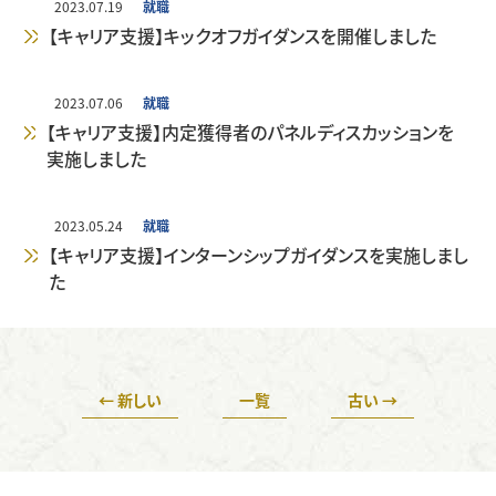
学生サポート（福利厚生）トップ
外国人留学生
2023.07.19
就職
企業の方へ
【キャリア支援】キックオフガイダンスを開催しました
暮らし・相談・アルバイト
在籍者出身校一覧
地域の方へ
2023.07.06
就職
【キャリア支援】内定獲得者のパネルディスカッションを
プライバシーポリシー
実施しました
保護者懇談会
健康・食生活
2023.05.24
就職
【キャリア支援】インターンシップガイダンスを実施しまし
各種保険・学内美化
た
← 新しい
一覧
古い →