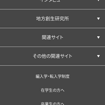
地方創生研究所
学部学科並びに人材養成の目的
エクステンション（課外講座）
年間行事（学内イベント）
経済学部経済学科
経営・会計コース
キャンパス・施設
公共政策コース
卒業生の声
アクセス
・資格取得支援
関連サイト
国際ビジネスコース
クラブ活動・学友会
経済学部経営学科
松平記念図書館
地方創生研究所
在籍担当教員
在学生の声
卒業生からのメッセージ
その他の関連サイト
関東学園大学附属高等学校
スポーツマネジメントコース
学生サポート（福利厚生）
一般教育担当教員
研究成果
教員の声
学生サポート（福利厚生）
YouTube公式チャンネル
学校法人関東学園
外国人留学生
教育の特色
編入学・転入学制度
在学生の方へ
暮らし・相談・アルバイト
在籍者出身校一覧
情報環境
職員採用
卒業生の方へ