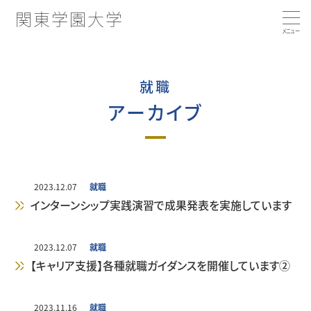
関東学園大学
大学の特徴
就職
アーカイブ
大学概要
コンピテンシー育成プログラムとは
学部・学科・コース
コンピテンシー向上につながる活動
学長あいさつ／建学の精神
2023.12.07
就職
インターンシップ実践演習で成果発表を実施しています
就職・キャリア支援
学部・学科・コース
沿革
2023.12.07
就職
【キャリア支援】各種就職ガイダンスを開催しています②
国際交流・留学
経済学科
3つのポリシー
就職実績
2023.11.16
就職