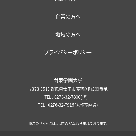
大学機関別認証評価結果
保護者懇談会
健康・食生活
企業の方へ
ファカルティ・ディベロップメント
各種保険・学内美化
地域の方へ
プライバシーポリシー
関東学園大学
〒373-8515 群馬県太田市藤阿久町200番地
TEL：
0276-32-7800
(代)
TEL：
0276-32-7915
(広報室直通)
※このサイトには、以前の写真も含まれております。