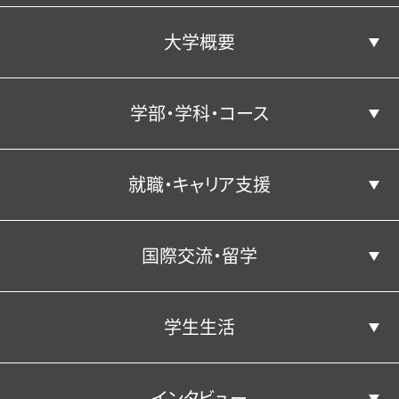
大学概要
コンピテンシー育成プログラムとは
学部・学科・コース
コンピテンシー向上につながる活動
学長あいさつ／建学の精神
就職・キャリア支援
学部・学科・コース
沿革
国際交流・留学
3つのポリシー
キャリア教育
経済学科
学生生活
経済学科の紹介
国際交流・留学
公表情報
経営学科
就職実績
インタビュー
地域経済デザインコース
就職⽀援プログラム
キャンパス・施設
経営学科の紹介
公表情報
教員紹介
学生生活